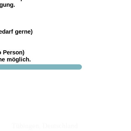
ügung.
Bedarf gerne)
o Person)
ne möglich.
bingen, Deutschland