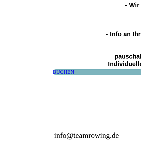
- Wir
- Info an Ih
pauscha
Individuel
BUCHEN
info@teamrowi